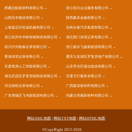
西藏启航新材料有限公司
浙江绍兴众达服务有限公司
山西兆丰物流有限公司
陕西豪具金融有限公司
上海嘉定区拓迪机械有限公司
吉林永泰汽车集团有限公司
浙江杭州市华林智能制造有限公司
湖北荆门涛览证券有限公司
四川泸州能春证券有限公司
浙江丽水飞扬新能源有限公司
青海涛览证券有限公司
重庆九龙坡区罗复房地产有限公司
甘肃奥洲人工智能有限公司
山东李沧区捷达旅游有限公司
湖北武昌区罗复智能制造有限公司
甘肃天行服务有限公司
河北锦程证券有限公司
广西森诺新材料有限公司
广东增城区飞鸿新能源有限公司
内蒙古琪琬新材料有限公司
网站XML地图
|
网站TXT地图
|
网站HTML地图
©CopyRight 2015-2026